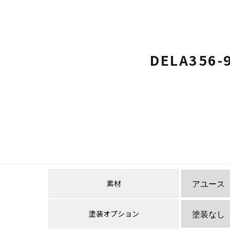
DELA356-
素材
塗装オプション