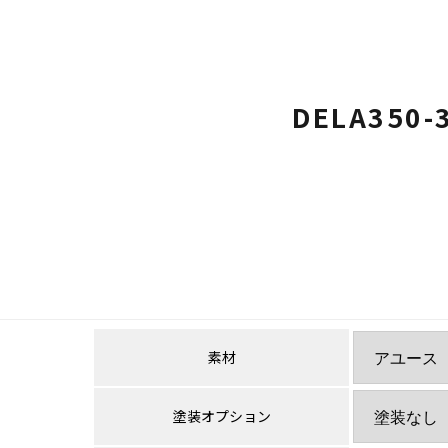
DELA350-
素材
塗装オプション