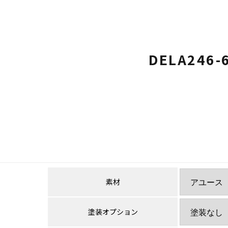
DELA246-
素材
塗装オプション